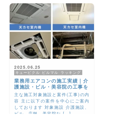
2025.06.25
キュービクル
ビルマル
ラッキング
厨房用
大阪
天カセ
施工実績
業務用エアコンの施工実績｜介
業務用エアコン
護施設・ビル・美容院の工事を
ご紹介
主な施工対象施設と案件(工事)の内
容 主に以下の案件を中心にご案内
しております 対象施設 介護施設、
ビル、店舗、美容院な […]
more