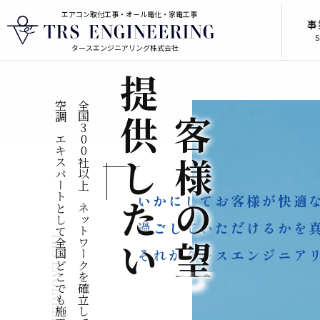
エアコン取付工事・オール電化・家電工事
事
S
タースエンジニアリング株式会社
提
お
空調のエキスパートとして全国どこでも施工。
全国300社以上のネットワークを確立している
供
客
し
様
いかにしてお客様が快適
た
の
過ごしていただけるかを
い
望
それがタースエンジニア
む