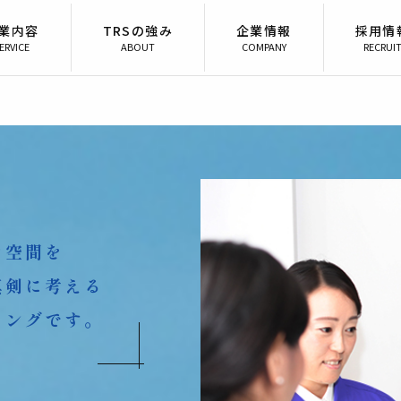
業内容
TRSの強み
企業情報
採用情
ERVICE
ABOUT
COMPANY
RECRUI
な空間を
真剣に考える
リングです。