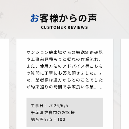
お客様からの声
CUSTOMER REVIEWS
マンション駐車場からの搬送経路確認
や工事前見積もりと概ねの作業流れ、
また、使用方法のアドバイス等こちら
の質問に丁寧にお答え頂きました。ま
た、業者様は遠方からとのことでした
が約束通りの時間で手際良い作業でし
た近くの業務様でしたら是非次回も指
名の工事したいです。この度は本当に
工事日：
2026/6/5
ありがとうございました
千葉県佐倉市のお客様
総合評価点：100