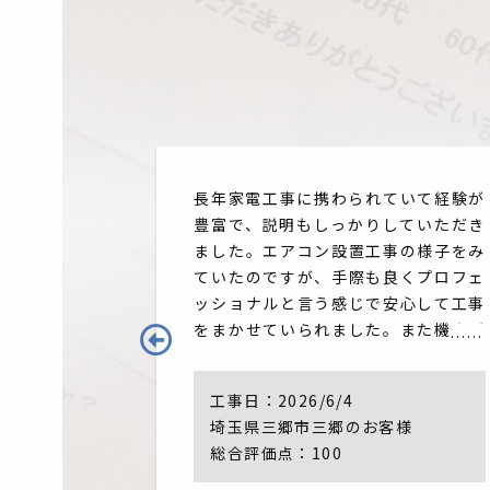
、子供にも優
長年家電工事に携わられていて経験が
良い印象を持
豊富で、説明もしっかりしていただき
らに確認をと
ました。エアコン設置工事の様子をみ
作業をお願い
ていたのですが、手際も良くプロフェ
必要なときは
ッショナルと言う感じで安心して工事
をまかせていられました。また機会が
あればお願いしたいと思いました。精
算時の料金説明もしっかりしていただ
工事日：
2026/6/4
き納得して支払いできました。
様
埼玉県三郷市三郷のお客様
総合評価点：100