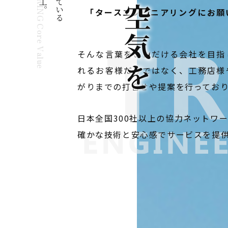
TRS ENGINEERING Core Value
空
「タースエンジニアリングにお願
気
そんな言葉をいただける会社を目指
を
れるお客様だけではなく、工務店様
がりまでの打合せや提案を行ってお
日本全国300社以上の協力ネットワ
確かな技術と安心感でサービスを提