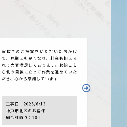
背抜きのご提案をいただいたおかげ
ネットでの
で、見栄えも良くなり、料金も抑えら
たので、少
れて大変満足しております。終始こち
送会社から
ら側の目線に立って作業を進めていた
り付け作業
だき、心から感謝しています
スピーディ
ました。非
がとうござ
工事日：
2026/6/13
工事日：
神戸市北区のお客様
神戸市垂
総合評価点：100
総合評価