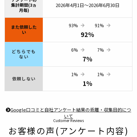
集計期間(3ヵ
2026年4月1日～2026年6月30日
月毎)
93%
91%
また依頼した
い
92%
6%
7%
どちらでも
ない
7%
1%
1%
依頼しない
1%
Google口コミと自社アンケート結果の乖離・収集目的につ
いて
お客様の声(アンケート内容)